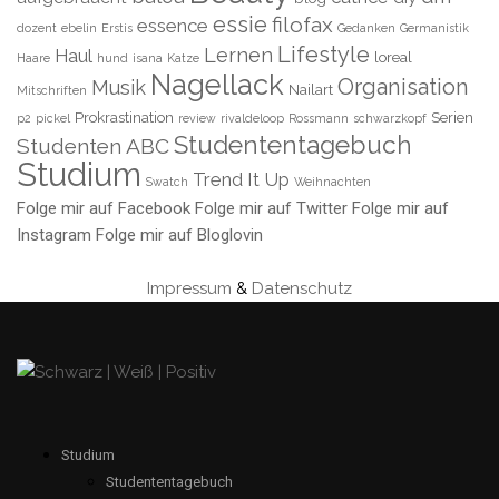
essie
filofax
essence
dozent
ebelin
Erstis
Gedanken
Germanistik
Lifestyle
Lernen
Haul
loreal
Haare
hund
isana
Katze
Nagellack
Organisation
Musik
Nailart
Mitschriften
Prokrastination
Serien
p2
pickel
review
rivaldeloop
Rossmann
schwarzkopf
Studententagebuch
Studenten ABC
Studium
Trend It Up
Swatch
Weihnachten
Folge mir auf Facebook
Folge mir auf Twitter
Folge mir auf
Instagram
Folge mir auf Bloglovin
Impressum
&
Datenschutz
Studium
Studententagebuch