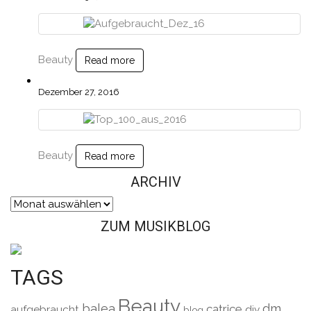
Beauty
Read more
Dezember 27, 2016
Beauty
Read more
ARCHIV
Archiv
ZUM MUSIKBLOG
TAGS
Beauty
balea
dm
catrice
aufgebraucht
diy
blog