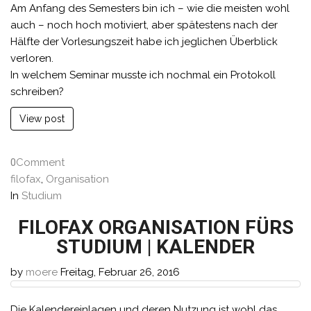
Am Anfang des Semesters bin ich – wie die meisten wohl
auch – noch hoch motiviert, aber spätestens nach der
Hälfte der Vorlesungszeit habe ich jeglichen Überblick
verloren.
In welchem Seminar musste ich nochmal ein Protokoll
schreiben?
View post
0
Comment
filofax
,
Organisation
In
Studium
FILOFAX ORGANISATION FÜRS
STUDIUM | KALENDER
by
moere
Freitag, Februar 26, 2016
Die Kalendereinlagen und deren Nutzung ist wohl das