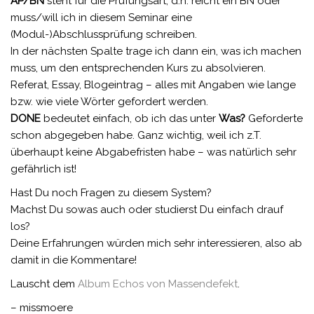
AP/BN
steht für die Prüfungsart, d.h. reicht ein BN oder
muss/will ich in diesem Seminar eine
(Modul-)Abschlussprüfung schreiben.
In der nächsten Spalte trage ich dann ein, was ich machen
muss, um den entsprechenden Kurs zu absolvieren.
Referat, Essay, Blogeintrag – alles mit Angaben wie lange
bzw. wie viele Wörter gefordert werden.
DONE
bedeutet einfach, ob ich das unter
Was?
Geforderte
schon abgegeben habe. Ganz wichtig, weil ich z.T.
überhaupt keine Abgabefristen habe – was natürlich sehr
gefährlich ist!
Hast Du noch Fragen zu diesem System?
Machst Du sowas auch oder studierst Du einfach drauf
los?
Deine Erfahrungen würden mich sehr interessieren, also ab
damit in die Kommentare!
Lauscht dem
Album Echos von Massendefekt
.
– missmoere