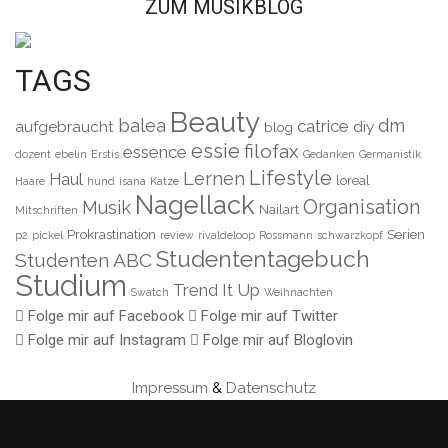
ZUM MUSIKBLOG
TAGS
Beauty
balea
dm
catrice
aufgebraucht
diy
blog
essie
filofax
essence
dozent
ebelin
Erstis
Gedanken
Germanistik
Lifestyle
Lernen
Haul
loreal
Haare
hund
isana
Katze
Nagellack
Organisation
Musik
Nailart
Mitschriften
Prokrastination
Serien
p2
pickel
review
rivaldeloop
Rossmann
schwarzkopf
Studententagebuch
Studenten ABC
Studium
Trend It Up
Swatch
Weihnachten
Folge mir auf Facebook
Folge mir auf Twitter
Folge mir auf Instagram
Folge mir auf Bloglovin
Impressum
&
Datenschutz