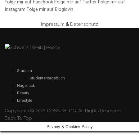
Folge mir auf Facebook
Folge mir auf Twitter
Folge mir auf
Instagram
Folge mir auf Bloglovin
Impressum
&
Datenschutz
Studium
Studententagebuch
Nagellack
Beauty
Lifestyle
Copyrights © 2016 GOSSIPBLOG. All Rights Reserved.
Back To Top
Privacy & Cookies Policy