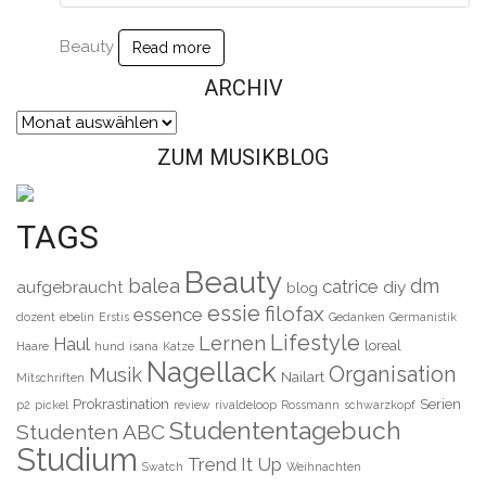
Beauty
Read more
ARCHIV
Archiv
ZUM MUSIKBLOG
TAGS
Beauty
balea
dm
catrice
aufgebraucht
diy
blog
essie
filofax
essence
dozent
ebelin
Erstis
Gedanken
Germanistik
Lifestyle
Lernen
Haul
loreal
Haare
hund
isana
Katze
Nagellack
Organisation
Musik
Nailart
Mitschriften
Prokrastination
Serien
p2
pickel
review
rivaldeloop
Rossmann
schwarzkopf
Studententagebuch
Studenten ABC
Studium
Trend It Up
Swatch
Weihnachten