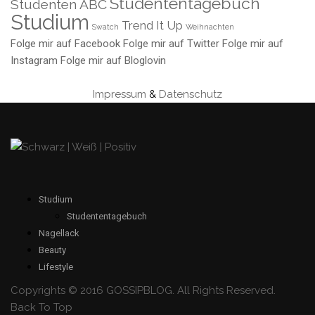
Studententagebuch
Studenten ABC
Studium
Trend It Up
Swatch
Weihnachten
Folge mir auf Facebook
Folge mir auf Twitter
Folge mir auf
Instagram
Folge mir auf Bloglovin
Impressum
&
Datenschutz
Studium
Studententagebuch
Nagellack
Beauty
Lifestyle
Copyrights © 2016 GOSSIPBLOG. All Rights Reserved.
Back To Top