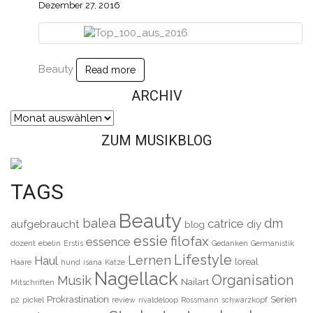
Dezember 27, 2016
Beauty
Read more
ARCHIV
Archiv
ZUM MUSIKBLOG
TAGS
Beauty
balea
dm
catrice
aufgebraucht
diy
blog
essie
filofax
essence
dozent
ebelin
Erstis
Gedanken
Germanistik
Lifestyle
Lernen
Haul
loreal
Haare
hund
isana
Katze
Nagellack
Organisation
Musik
Nailart
Mitschriften
Prokrastination
Serien
p2
pickel
review
rivaldeloop
Rossmann
schwarzkopf