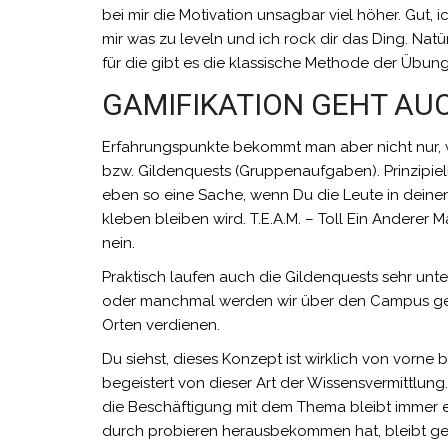
bei mir die Motivation unsagbar viel höher. Gut, i
mir was zu leveln und ich rock dir das Ding. Nat
für die gibt es die klassische Methode der Übu
GAMIFIKATION GEHT AUC
Erfahrungspunkte bekommt man aber nicht nur, w
bzw. Gildenquests (Gruppenaufgaben). Prinzipiell 
eben so eine Sache, wenn Du die Leute in deiner Gi
kleben bleiben wird. T.E.A.M. – Toll Ein Anderer 
nein.
Praktisch laufen auch die Gildenquests sehr unt
oder manchmal werden wir über den Campus ge
Orten verdienen.
Du siehst, dieses Konzept ist wirklich von vorne
begeistert von dieser Art der Wissensvermittlung.
die Beschäftigung mit dem Thema bleibt immer 
durch probieren herausbekommen hat, bleibt ge