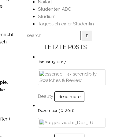
Nailart
te
Studenten ABC
Studium
Tagebuch einer Studentin
gemacht
isch
LETZTE POSTS
Januar 13, 2017
piel
die
Beauty
Read more
d
Dezember 30, 2016
ften)
en