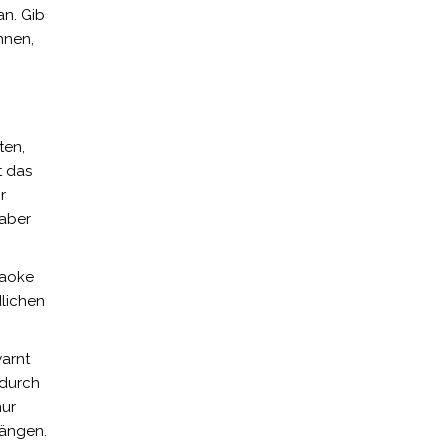
an. Gib
nnen,
ten,
t das
r
 aber
raoke
lichen
warnt
 durch
nur
hängen.