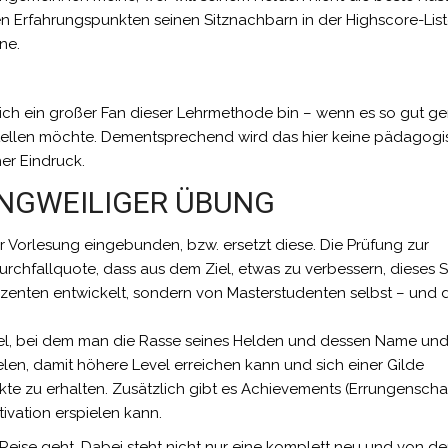
n Erfahrungspunkten seinen Sitznachbarn in der Highscore-Lis
ne.
s ich ein großer Fan dieser Lehrmethode bin – wenn es so gut 
orstellen möchte. Dementsprechend wird das hier keine pädagog
er Eindruck.
ANGWEILIGER ÜBUNG
er Vorlesung eingebunden, bzw. ersetzt diese. Die Prüfung zur
chfallquote, dass aus dem Ziel, etwas zu verbessern, dieses S
zenten entwickelt, sondern von Masterstudenten selbst – und 
piel, bei dem man die Rasse seines Helden und dessen Name un
len, damit höhere Level erreichen kann und sich einer Gilde
e zu erhalten. Zusätzlich gibt es Achievements (Errungenscha
tivation erspielen kann.
 Reise geht. Dabei steht nicht nur eine komplett neu und von d