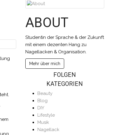
ABOUT
Studentin der Sprache & der Zukunft
mit einem dezenten Hang zu
Nagellacken & Organisation.
tlung
Mehr über mich
FOLGEN
KATEGORIEN
Beauty
teht.
Blog
.
DIY
Lifestyle
inem
Musik
Nagellack
tung