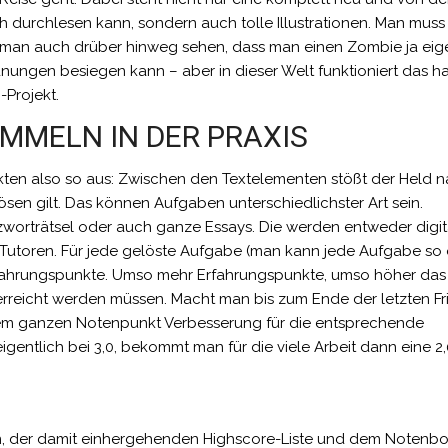
h durchlesen kann, sondern auch tolle Illustrationen. Man mus
n man auch drüber hinweg sehen, dass man einen Zombie ja eige
nungen besiegen kann – aber in dieser Welt funktioniert das ha
-Projekt.
MELN IN DER PRAXIS
kten also so aus: Zwischen den Textelementen stößt der Held na
ösen gilt. Das können Aufgaben unterschiedlichster Art sein.
zworträtsel oder auch ganze Essays. Die werden entweder digit
 Tutoren. Für jede gelöste Aufgabe (man kann jede Aufgabe so 
rfahrungspunkte. Umso mehr Erfahrungspunkte, umso höher das 
erreicht werden müssen. Macht man bis zum Ende der letzten Fri
nem ganzen Notenpunkt Verbesserung für die entsprechende
eigentlich bei 3,0, bekommt man für die viele Arbeit dann eine 2,
n, der damit einhergehenden Highscore-Liste und dem Notenbo