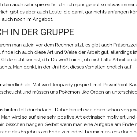
ch bin auch sehr spieleaffin, d.h. ich springe auf so etwas immer 
ürlich gibt es aber auch Leute, die damit gar nichts anfangen kö
ng auch noch im Angebot.
H IN DER GRUPPE
enn man allein vor dem Rechner sitzt, es gibt auch Präsenzzei
finde ich auch diese Art und Weise der Arbeit gut, allerdings is
lde nicht kennst, d.h. Du weißt nicht, ob nicht alle Arbeit an di
Machts. Man denkt, in der Uni hört dieses Verhalten endlich auf –
erschiedlich ab. Mal wird Jeopardy gespielt, mal PowerPoint-Ka
scheucht und müssen uns Pokémon-like Orden an unterschied
 bis hinten toll durchdacht. Daher bin ich wie oben schon vorge
 Man wird so auf eine sehr positive Art extrinsisch motiviert und
ein bisschen hängen. Selbst wenn man eine Aufgabe am Ende 
rade das Ergebnis am Ende zumindest bei mir meistens doch 