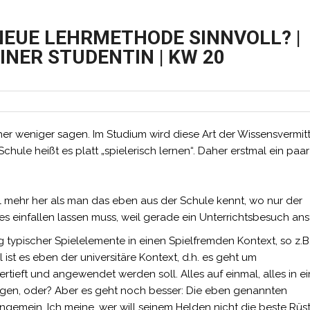
NEUE LEHRMETHODE SINNVOLL? |
INER STUDENTIN | KW 20
her weniger sagen. Im Studium wird diese Art der Wissensvermit
hule heißt es platt „spielerisch lernen“. Daher erstmal ein paar
el mehr her als man das eben aus der Schule kennt, wo nur der
s einfallen lassen muss, weil gerade ein Unterrichtsbesuch ans
typischer Spielelemente in einen Spielfremden Kontext, so z.B
st es eben der universitäre Kontext, d.h. es geht um
rtieft und angewendet werden soll. Alles auf einmal, alles in e
gen, oder? Aber es geht noch besser:
Die eben genannten
gemein. Ich meine, wer will seinem Helden nicht die beste Rüs