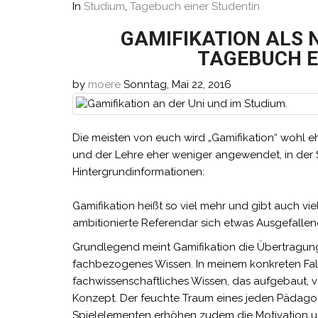
In
Studium
,
Tagebuch einer Studentin
GAMIFIKATION ALS 
TAGEBUCH E
by
moere
Sonntag, Mai 22, 2016
Die meisten von euch wird „Gamifikation“ wohl e
und der Lehre eher weniger angewendet, in der Sc
Hintergrundinformationen:
Gamifikation heißt so viel mehr und gibt auch vi
ambitionierte Referendar sich etwas Ausgefallene
Grundlegend meint Gamifikation die Übertragung 
fachbezogenes Wissen. In meinem konkreten Fall i
fachwissenschaftliches Wissen, das aufgebaut, ve
Konzept. Der feuchte Traum eines jeden Pädago
Spielelementen erhöhen zudem die Motivation un