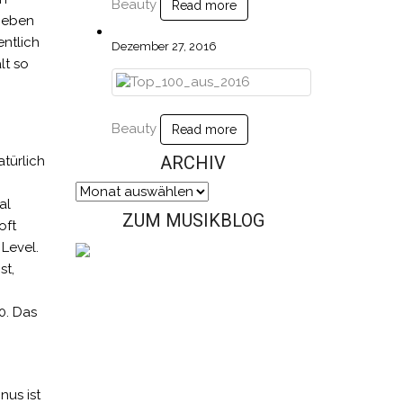
Beauty
Read more
s eben
ntlich
Dezember 27, 2016
lt so
Beauty
Read more
ARCHIV
türlich
Archiv
al
ZUM MUSIKBLOG
oft
Level.
st,
0. Das
nus ist