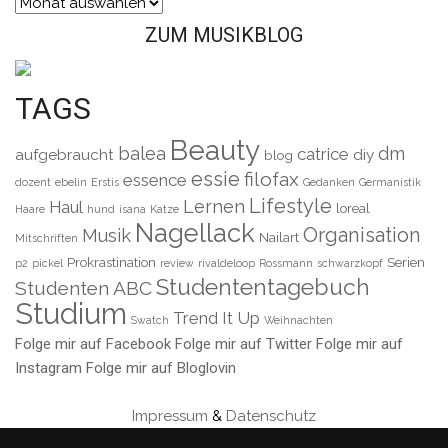
Archiv
ZUM MUSIKBLOG
TAGS
Beauty
balea
dm
catrice
aufgebraucht
diy
blog
essie
filofax
essence
dozent
ebelin
Erstis
Gedanken
Germanistik
Lifestyle
Lernen
Haul
loreal
Haare
hund
isana
Katze
Nagellack
Organisation
Musik
Nailart
Mitschriften
Prokrastination
Serien
p2
pickel
review
rivaldeloop
Rossmann
schwarzkopf
Studententagebuch
Studenten ABC
Studium
Trend It Up
Swatch
Weihnachten
Folge mir auf Facebook
Folge mir auf Twitter
Folge mir auf
Instagram
Folge mir auf Bloglovin
Impressum
&
Datenschutz