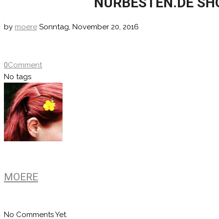
NURBESTEN.DE SHO
by
moere
Sonntag, November 20, 2016
0
Comment
No tags
MOERE
No Comments Yet.