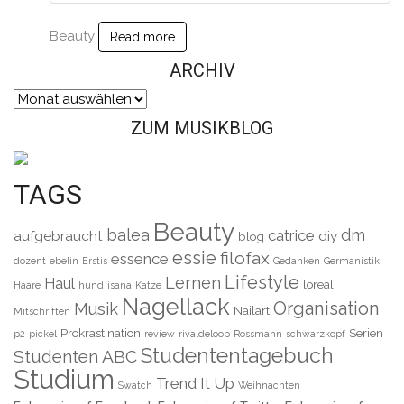
Beauty
Read more
ARCHIV
Archiv
ZUM MUSIKBLOG
TAGS
Beauty
balea
dm
catrice
aufgebraucht
diy
blog
essie
filofax
essence
dozent
ebelin
Erstis
Gedanken
Germanistik
Lifestyle
Lernen
Haul
loreal
Haare
hund
isana
Katze
Nagellack
Organisation
Musik
Nailart
Mitschriften
Prokrastination
Serien
p2
pickel
review
rivaldeloop
Rossmann
schwarzkopf
Studententagebuch
Studenten ABC
Studium
Trend It Up
Swatch
Weihnachten