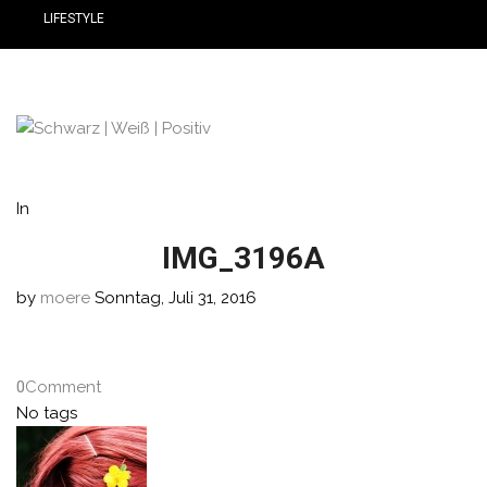
LIFESTYLE
In
IMG_3196A
by
moere
Sonntag, Juli 31, 2016
0
Comment
No tags