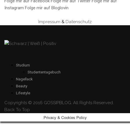
Folge mir auf Facebook
Folge mir auf Twitter
Folge mir auf
Instagram
Folge mir auf Bloglovin
Impressum
&
Datenschutz
Studium
Studententagebuch
Nagellack
Beauty
Lifestyle
Copyrights © 2016 GOSSIPBLOG. All Rights Reserved.
Back To Top
Privacy & Cookies Policy