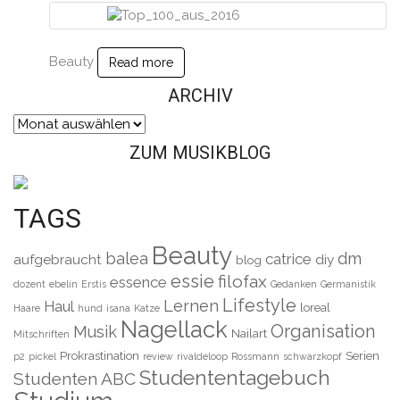
Beauty
Read more
ARCHIV
Archiv
ZUM MUSIKBLOG
TAGS
Beauty
balea
dm
catrice
aufgebraucht
diy
blog
essie
filofax
essence
dozent
ebelin
Erstis
Gedanken
Germanistik
Lifestyle
Lernen
Haul
loreal
Haare
hund
isana
Katze
Nagellack
Organisation
Musik
Nailart
Mitschriften
Prokrastination
Serien
p2
pickel
review
rivaldeloop
Rossmann
schwarzkopf
Studententagebuch
Studenten ABC