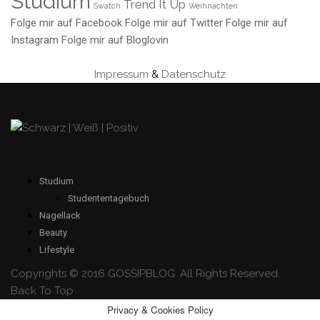
Studium
Trend It Up
Swatch
Weihnachten
Folge mir auf Facebook
Folge mir auf Twitter
Folge mir auf
Instagram
Folge mir auf Bloglovin
Impressum
&
Datenschutz
Studium
Studententagebuch
Nagellack
Beauty
Lifestyle
Copyrights © 2016 GOSSIPBLOG. All Rights Reserved.
Back To Top
Privacy & Cookies Policy