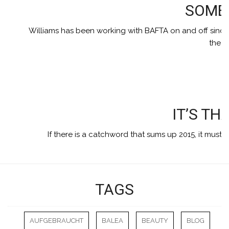
SOME
NAGELLACK
Williams has been working with BAFTA on and off since
the B
SWATCH-SAMMLUNG
NAILART
LIFESTYLE
IT’S TH
If there is a catchword that sums up 2015, it must
TAGS
AUFGEBRAUCHT
BALEA
BEAUTY
BLOG