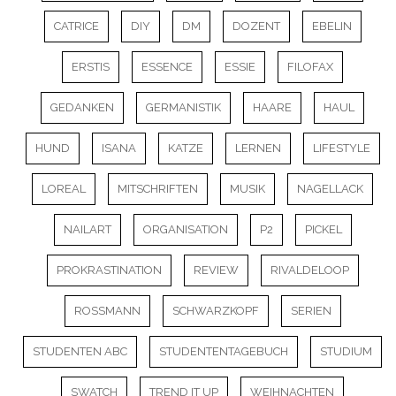
CATRICE
DIY
DM
DOZENT
EBELIN
ERSTIS
ESSENCE
ESSIE
FILOFAX
GEDANKEN
GERMANISTIK
HAARE
HAUL
HUND
ISANA
KATZE
LERNEN
LIFESTYLE
LOREAL
MITSCHRIFTEN
MUSIK
NAGELLACK
NAILART
ORGANISATION
P2
PICKEL
PROKRASTINATION
REVIEW
RIVALDELOOP
ROSSMANN
SCHWARZKOPF
SERIEN
STUDENTEN ABC
STUDENTENTAGEBUCH
STUDIUM
SWATCH
TREND IT UP
WEIHNACHTEN