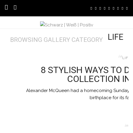
HOME
LIFE
ÜBER MICH
BROWSING GALLERY CATEGORY
TRANSPARENZ & KOOPERATION
in
LIFE
KONTAKT
8 STYLISH WAYS TO D
COLLECTION IN
STUDIUM
Alexander McQueen had a homecoming Sunday nigh
STUDENTEN ABC | GLOSSAR
birthplace for its fall
STUDENTEN ABC | BEITRÄGE
TAGEBUCH EINER STUDENTIN
in
F
BEAUTY