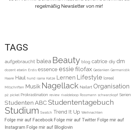
regelmäßig Newsletter von mir!
TAGS
Beauty
balea
dm
catrice
aufgebraucht
diy
blog
essie
filofax
essence
dozent
ebelin
Erstis
Gedanken
Germanistik
Lifestyle
Lernen
Haul
loreal
Haare
hund
isana
Katze
Nagellack
Organisation
Musik
Nailart
Mitschriften
Prokrastination
Serien
p2
pickel
review
rivaldeloop
Rossmann
schwarzkopf
Studententagebuch
Studenten ABC
Studium
Trend It Up
Swatch
Weihnachten
Folge mir auf Facebook
Folge mir auf Twitter
Folge mir auf
Instagram
Folge mir auf Bloglovin