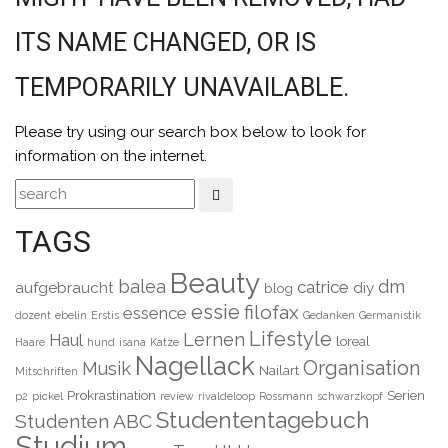
ITS NAME CHANGED, OR IS
TEMPORARILY UNAVAILABLE.
Please try using our search box below to look for
information on the internet.
TAGS
Beauty
balea
dm
catrice
aufgebraucht
diy
blog
essie
filofax
essence
dozent
ebelin
Erstis
Gedanken
Germanistik
Lifestyle
Lernen
Haul
loreal
Haare
hund
isana
Katze
Nagellack
Organisation
Musik
Nailart
Mitschriften
Prokrastination
Serien
p2
pickel
review
rivaldeloop
Rossmann
schwarzkopf
Studententagebuch
Studenten ABC
Studium