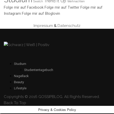
Trend It Up
Swatch
Weihnachten
Folge mir auf Facebook
Folge mir auf Twitter
Folge mir auf
Instagram
Folge mir auf Bloglovin
Impressum
&
Datenschutz
Studium
Studententagebuch
Nagellack
Beauty
Lifestyle
Copyrights © 2016 GOSSIPBLOG. All Rights Reserved.
Back To Top
Privacy & Cookies Policy